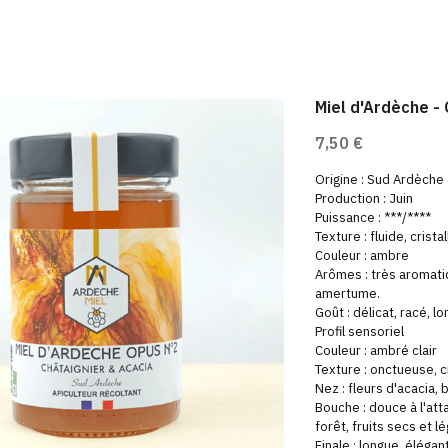
Miel d'Ardèche -
7,50 €
Origine : Sud Ardèche
Production : Juin
Puissance : ***/****
Texture : fluide, crista
Couleur : ambre
Arômes : très aromatiqu
amertume.
Goût : délicat, racé, l
Profil sensoriel
Couleur : ambré clair
Texture : onctueuse, cr
Nez : fleurs d'acacia, 
Bouche : douce à l'at
forêt, fruits secs et 
Finale : longue, éléga