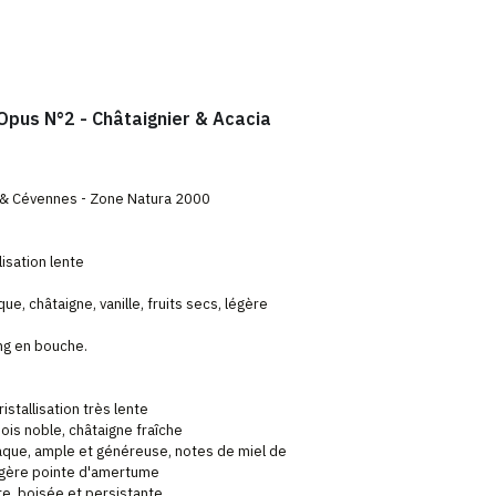
 Opus N°2 - Châtaignier & Acacia
 & Cévennes - Zone Natura 2000
llisation lente
e, châtaigne, vanille, fruits secs, légère
ong en bouche.
istallisation très lente
bois noble, châtaigne fraîche
taque, ample et généreuse, notes de miel de
légère pointe d'amertume
nte, boisée et persistante