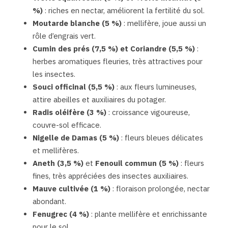
%) 
: riches en nectar, améliorent la fertilité du sol.
Moutarde blanche (5 %) 
: mellifère, joue aussi un 
rôle d’engrais vert.
Cumin des prés (7,5 %) et Coriandre (5,5 %) 
: 
herbes aromatiques fleuries, très attractives pour 
les insectes.
Souci officinal (5,5 %) 
: aux fleurs lumineuses, 
attire abeilles et auxiliaires du potager.
Radis oléifère (3 %) 
: croissance vigoureuse, 
couvre-sol efficace.
Nigelle de Damas (5 %) 
: fleurs bleues délicates 
et mellifères.
Aneth (3,5 %) 
et 
Fenouil commun (5 %) 
: fleurs 
fines, très appréciées des insectes auxiliaires.
Mauve cultivée (1 %) 
: floraison prolongée, nectar 
abondant.
Fenugrec (4 %) 
: plante mellifère et enrichissante 
pour le sol.