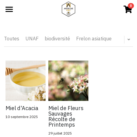
0
×
LES CATÉGORIES DE LA BOUTIQUE
Accueil
Toutes les catégories
A propos
Toutes
UNAF
biodiversité
Frelon asiatique
Notre approche
Miel d’Ardèche
Miels de Terroir
Miels de Cru
Nos engagements
Miel d'Acacia
Miel de Fleurs
Sauvages
10 septembre 2025
Récolte de
Boutique
Printemps
29 juillet 2025
Blog